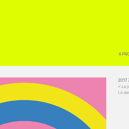
A PR
2017 
« La j
Le da