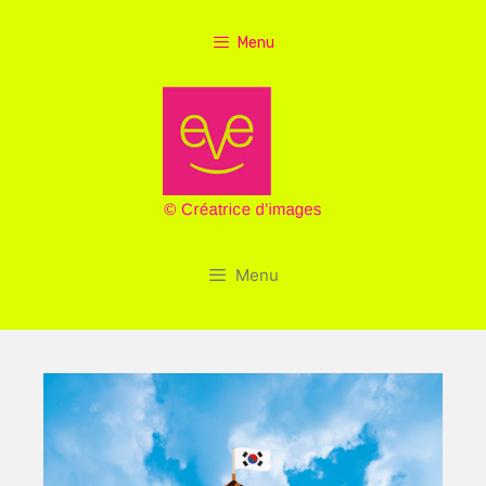
Aller
au
Menu
contenu
Menu